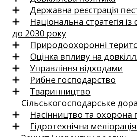
Державна реєстрація пест
Національна стратегія із
до 2030 року
Природоохоронні територ
Оцінка впливу на довкілл
Управління відходами
Рибне господарство
Тваринництво
Сільськогосподарське дор
Насінництво та охорона 
Гідротехнічна меліораці