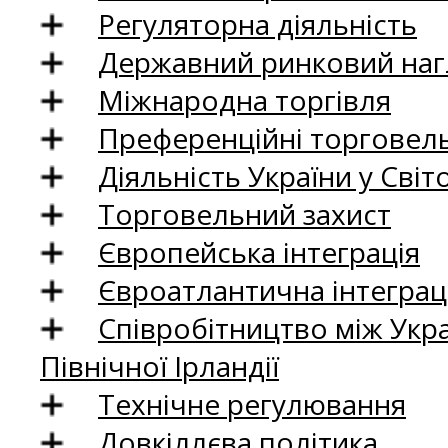
Регуляторна діяльність
Державний ринковий нагл
Міжнародна торгівля
Преференційні торговель
Діяльність України у Світо
Торговельний захист
Європейська інтеграція
Євроатлантична інтеграц
Співробітництво між Укр
Північної Ірландії
Технічне регулювання
Довкіллєва політика