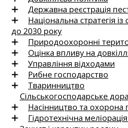
Державна реєстрація пест
Національна стратегія із
до 2030 року
Природоохоронні територ
Оцінка впливу на довкілл
Управління відходами
Рибне господарство
Тваринництво
Сільськогосподарське дор
Насінництво та охорона 
Гідротехнічна меліораці