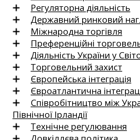
Регуляторна діяльність
Державний ринковий нагл
Міжнародна торгівля
Преференційні торговель
Діяльність України у Світо
Торговельний захист
Європейська інтеграція
Євроатлантична інтеграц
Співробітництво між Укр
Північної Ірландії
Технічне регулювання
Довкіллєва політика