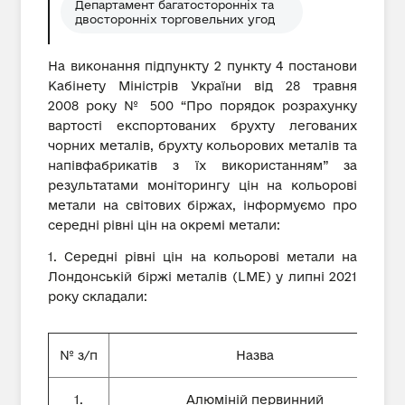
Департамент багатосторонніх та
двосторонніх торговельних угод
На виконання підпункту 2 пункту 4 постанови
Кабінету Міністрів України від 28 травня
2008 року № 500 “Про порядок розрахунку
вартості експортованих брухту легованих
чорних металів, брухту кольорових металів та
напівфабрикатів з їх використанням” за
результатами моніторингу цін на кольорові
метали на світових біржах, інформуємо про
середні рівні цін на окремі метали:
1. Середні рівні цін на кольорові метали на
Лондонській біржі металів (LME) у липні 2021
року складали:
№ з/п
Назва
1.
Алюміній первинний