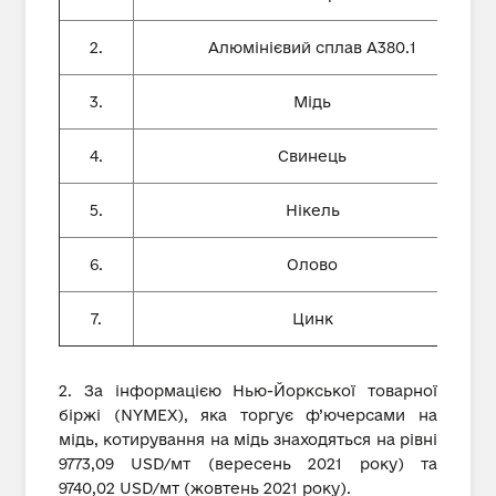
2.
Алюмінієвий сплав А380.1
3.
Мідь
4.
Свинець
5.
Нікель
6.
Олово
7.
Цинк
2. За інформацією Нью-Йоркської товарної
біржі (NYMEX), яка торгує ф’ючерсами на
мідь, котирування на мідь знаходяться на рівні
9773,09 USD/мт (вересень 2021 року) та
9740,02 USD/мт (жовтень 2021 року).