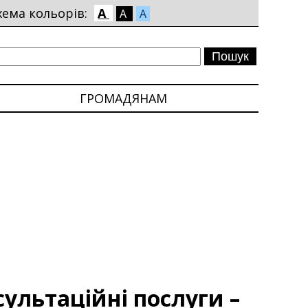
хема кольорів:
A
A
A
ГРОМАДЯНАМ
ультаційні послуги –