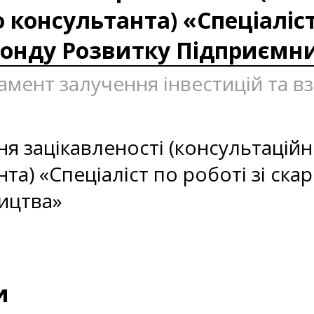
 консультанта) «Спеціаліст
Фонду Розвитку Підприємн
тамент залучення інвестицій та 
зацікавленості (консультаційні 
та) «Спеціаліст по роботі зі ска
ицтва»
и