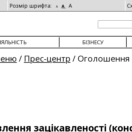
Розмір шрифта:
A
С
A
A
ІЯЛЬНІСТЬ
БІЗНЕСУ
меню
/
Прес-центр
/
Оголошення
ення зацікавленості (конс