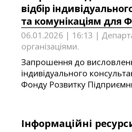
відбір індивідуального
та комунікаціям для 
06.01.2026 | 16:13 | Депар
організаціями.
Запрошення до виcловлення 
індивідуального консультан
Фонду Розвитку Підприємн
Інформаційні ресурс