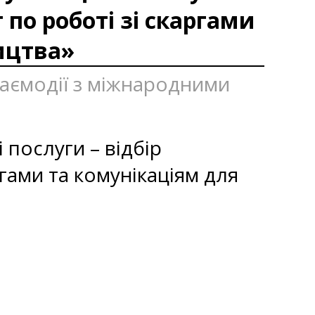
 по роботі зі скаргами
ицтва»
взаємодії з міжнародними
послуги – відбір
ргами та комунікаціям для