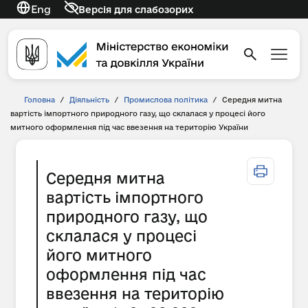
Eng
Версія для слабозорих
Головна
/
Діяльність
/
Промислова політика
/
Середня митна
вартість імпортного природного газу, що склалася у процесі його
митного оформлення під час ввезення на територію України
Середня митна
вартість імпортного
природного газу, що
склалася у процесі
його митного
оформлення під час
ввезення на територію