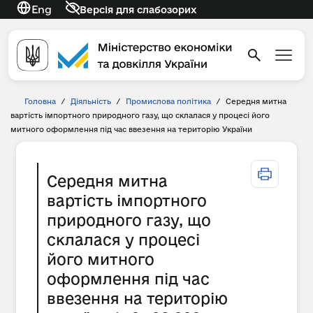
Eng
Версія для слабозорих
Головна
/
Діяльність
/
Промислова політика
/
Середня митна
вартість імпортного природного газу, що склалася у процесі його
митного оформлення під час ввезення на територію України
Середня митна
вартість імпортного
природного газу, що
склалася у процесі
його митного
оформлення під час
ввезення на територію