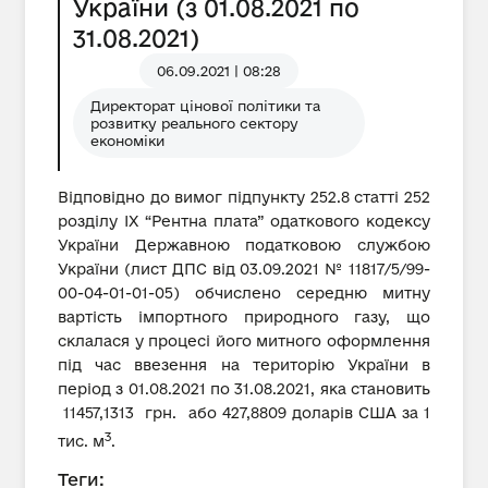
України (з 01.08.2021 по
31.08.2021)
06.09.2021 | 08:28
Директорат цінової політики та
розвитку реального сектору
економіки
Відповідно до вимог підпункту 252.8 статті 252
розділу IX “Рентна плата” одаткового кодексу
України Державною податковою службою
України (лист ДПС від 03.09.2021 № 11817/5/99-
00-04-01-01-05) обчислено середню митну
вартість імпортного природного газу, що
склалася у процесі його митного оформлення
під час ввезення на територію України в
період з 01.08.2021 по 31.08.2021, яка становить
11457,1313 грн. або 427,8809 доларів США за 1
3
тис. м
.
Теги: