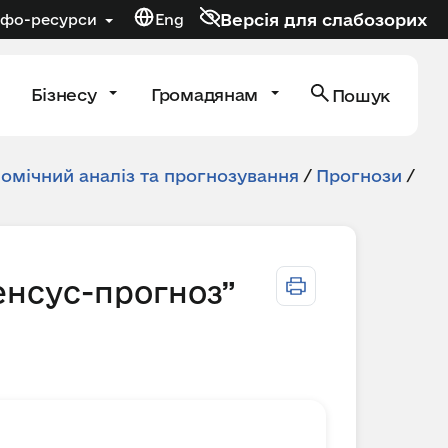
Версія для слабозорих
нфо-ресурси
Eng
Бізнесу
Громадянам
Пошук
мічний аналіз та прогнозування
/
Прогнози
/
енсус-прогноз”