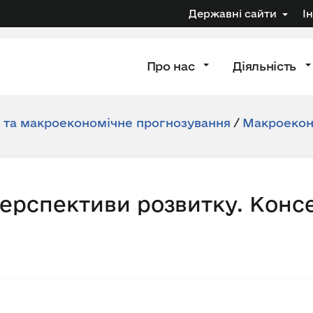
Державні сайти
І
Про нас
Діяльність
я та макроекономічне прогнозування
/
Макроеконо
перспективи розвитку. Конс