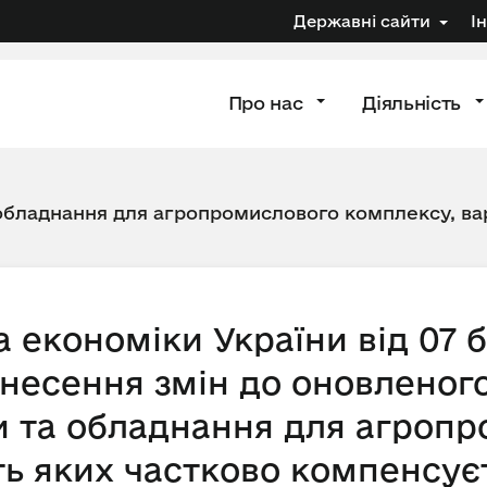
Державні сайти
І
Про нас
Діяльність
 обладнання для агропромислового комплексу, вар
а економіки України від 07 
несення змін до оновленог
ки та обладнання для агроп
ть яких частково компенсує