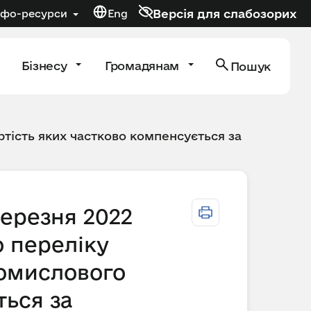
Версія для слабозорих
нфо-ресурси
Eng
Бізнесу
Громадянам
Пошук
тість яких частково компенсується за
березня 2022
о переліку
ромислового
ться за