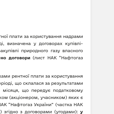
тної плати за користування надрами
і, визначена у договорах купівлі-
акупівлі природного газу власного
дено договори
(лист НАК “Нафтогаз
ками рентної плати за користування
ріоді, що склалася за результатами
нь місяця, що передує податковому
ком (акціонером, учасником) яких є
НАК “Нафтогаз України” (частка НАК
) згідно з договорами (угодами):
у