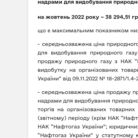
надрами для видобування природног
на жовтень 2022 року – 38 294,51 грн
що є максимальним показником ни
- середньозважена ціна природного
для видобування природного газу 
продажу природного газу з НАК “Н
видобутку на організованих това
України” від 09.11.2022 № 18-2871/1.4-2
- середньозважена ціна продажу пр
надрами для видобування природног
торгів на організованих товарних
(звітному) періоду (крім НАК “Наф
НАК “Нафтогаз України”; юридичних
“Нафтогаз України” у статутному к