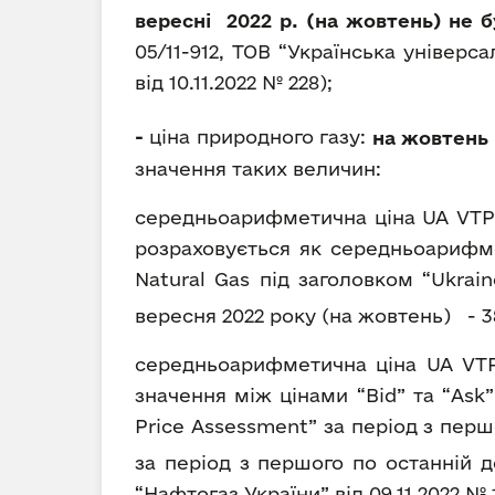
вересні 2022 р. (на жовтень) не
05/11-912, ТОВ “Українська універс
від 10.11.2022 № 228);
-
ціна природного газу:
на жовтень 2
значення таких величин:
середньоарифметична ціна UA VTP 
розраховується як середньоарифме
Natural Gas під заголовком “Ukrai
вересня 2022 року (на жовтень) - 383
середньоарифметична ціна UA VTP
значення між цінами “Bid” та “Ask”
Price Assessment” за період з перш
за період з першого по останній де
“Нафтогаз України” від 09.11.2022 № 1