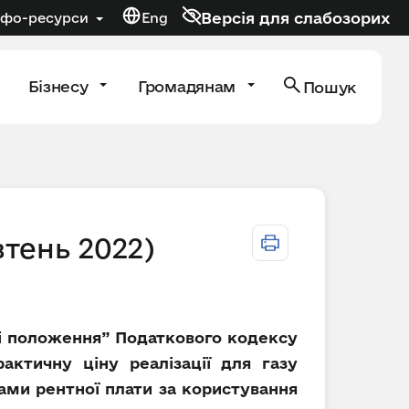
Версія для слабозорих
нфо-ресурси
Eng
Бізнесу
Громадянам
Пошук
втень 2022)
дні положення” Податкового кодексу
актичну ціну реалізації для газу
ками рентної плати за користування