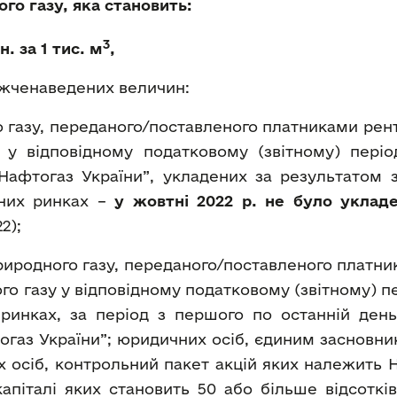
о газу, яка становить:
3
. за 1 тис. м
,
жченаведених величин:
 газу, переданого/поставленого платниками рен
у відповідному податковому (звітному) період
афтогаз України”, укладених за результатом з
рних ринках –
у жовтні 2022 р. не було укла
2);
иродного газу, переданого/поставленого платни
о газу у відповідному податковому (звітному) пе
 ринках, за період з першого по останній де
тогаз України”; юридичних осіб, єдиним засновни
 осіб, контрольний пакет акцій яких належить 
апіталі яких становить 50 або більше відсотків