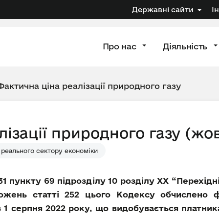
Державні сайти
І
Про нас
Діяльність
Фактична ціна реалізації природного газу
лізації природного газу (жо
 реального сектору економіки
31 пункту 69 підрозділу 10 розділу XX “Перехі
ложень статті 252 цього Кодексу обчислено ф
з 1 серпня 2022 року, що видобувається платни