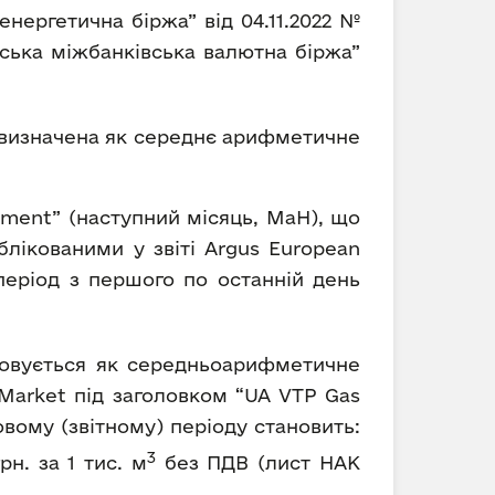
енергетична біржа” від 04.11.2022 №
їнська міжбанківська валютна біржа”
 визначена як середнє арифметичне
ment” (наступний місяць, MaH), що
лікованими у звіті Argus European
 період з першого по останній день
ховується як середньоарифметичне
s Market під заголовком “UA VTP Gas
овому (звітному) періоду становить:
3
н. за 1 тис. м
без ПДВ (лист НАК