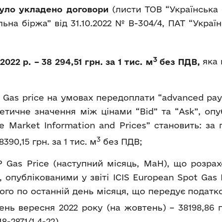
 було укладено договори
(листи ТОВ “Українська 
альна біржа” від 31.10.2022 № В-304/4, ПАТ “Укра
3
022 р. – 38 294,51 грн. за 1 тис. м
без ПДВ,
яка
Gas price на умовах передоплати “advanced pay
тичне значення між цінами “Bid” та “Ask”, опуб
ne Market Information and Prices” становить: за
3
90,15 грн. за 1 тис. м
без ПДВ;
 Gas Price (наступний місяць, MaH), що розра
, опублікованими у звіті ICIS European Spot Ga
ого по останній день місяця, що передує податк
нь вересня 2022 року (на жовтень) – 38198,86 гр
8-2871/1.4-22).