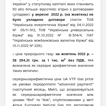
України” у статутному капіталі яких становить
50 або більше відсотків) згідно з договорами
(угодами):
у вересні 2022 р. (на жовтень) не
було укладено договори
(листи ТОВ
“Українська енергетична біржа” від 04.11.2022
№ 05/11-912, ТОВ “Українська універсальна
біржа” від 31.10.2022 № В-304/4, ПАТ
“Українська міжбанківська валютна біржа” від
10.11.2022 № 228);
-
ціна природного газу:
на жовтень 2022 р. –
3
38 294,51 грн. за 1 тис. м
без ПДВ,
яка
визначена як середнє арифметичне значення
таких величин:
середньоарифметична ціна UA VTP Gas price
на умовах передоплати “advanced payment”
(наступний місяць, MaH), що розраховується
як середньоарифметичне значення між
цінами “Bid” та “Ask”, опублікованими у звіті
Argus European Natural Gas під заголовком