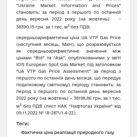
“Ukraine Market Information and Prices”
становить: за період з першого по останній
день вересня 2022 року (на жовтень) -
3
38390,15 грн. за 1 тис. м
без ПДВ;
середньоарифметична ціна UA VTP Gas Price
(наступний місяць, MaH), що розраховується
як середньоарифметичне значення між
цінами “Bid” та “Ask”, опублікованими у звіті
ICIS European Spot Gas Market під заголовком
“UA VTP Gas Price Assessment” за період з
першого по останній день місяця, що передує
податковому (звітному) періоду становить: за
період з першого по останній день вересня
2022 року (на жовтень) – 38198,86 грн. за 1 тис.
3
м
без ПДВ (лист НАК “Нафтогаз України” від
09.11.2022 № 18-2871/1.4-22).
Теги:
Фактична ціна реалізації природного газу