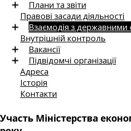
Плани та звіти
Правові засади діяльності
Взаємодія з державними
Внутрішній контроль
Вакансії
Підвідомчі організації
Адреса
Історія
Контакти
Участь Міністерства економ
року