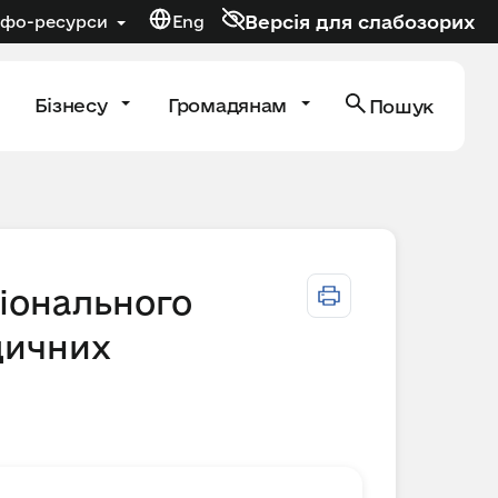
Версія для слабозорих
нфо-ресурси
Eng
Бізнесу
Громадянам
Пошук
іонального
дичних