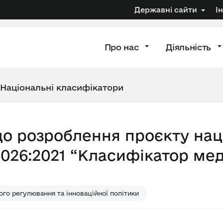
Державні сайти
І
Про нас
Діяльність
Національні класифікатори
о розроблення проєкту нац
 026:2021 “Класифікатор ме
го регулювання та інноваційної політики