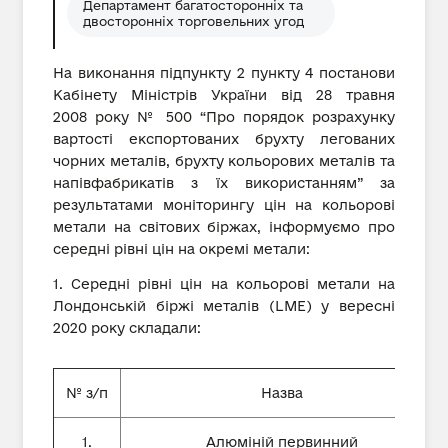
Департамент багатосторонніх та
двосторонніх торговельних угод
На виконання підпункту 2 пункту 4 постанови
Кабінету Міністрів України від 28 травня
2008 року № 500 “Про порядок розрахунку
вартості експортованих брухту легованих
чорних металів, брухту кольорових металів та
напівфабрикатів з їх використанням” за
результатами моніторингу цін на кольорові
метали на світових біржах, інформуємо про
середні рівні цін на окремі метали:
1. Середні рівні цін на кольорові метали на
Лондонській біржі металів (LME) у вересні
2020 року складали:
№ з/п
Назва
1.
Алюміній первинний