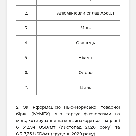
2.
Алюмінієвий сплав А380.1
3.
Мідь
4.
Свинець
5.
Нікель
6.
Олово
7.
Цинк
2. За інформацією Нью-Йоркської товарної
біржі (NYMEX), яка торгує ф’ючерсами на
мідь, котирування на мідь знаходяться на рівні
6 312,94 USD/мт (листопад 2020 року) та
6 317,35 USD/мт (грудень 2020 року).