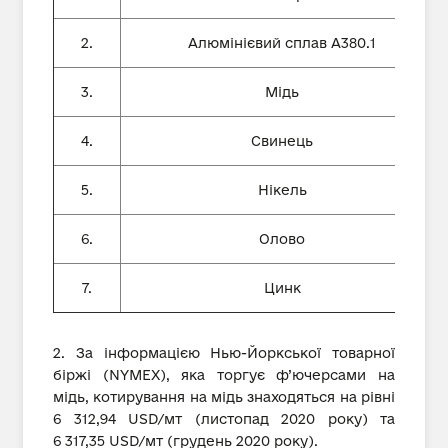
2.
Алюмінієвий сплав А380.1
3.
Мідь
4.
Свинець
5.
Нікель
6.
Олово
7.
Цинк
2. За інформацією Нью-Йоркської товарної
біржі (NYMEX), яка торгує ф’ючерсами на
мідь, котирування на мідь знаходяться на рівні
6 312,94 USD/мт (листопад 2020 року) та
6 317,35 USD/мт (грудень 2020 року).