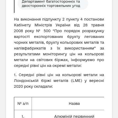
Департамент багатосторонніх та
двосторонніх торговельних угод
На виконання підпункту 2 пункту 4 постанови
Кабінету Міністрів України від 28 травня
2008 року № 500 “Про порядок розрахунку
вартості експортованих брухту легованих
чорних металів, брухту кольорових металів та
напівфабрикатів з їх використанням” за
результатами моніторингу цін на кольорові
метали на світових біржах, інформуємо про
середні рівні цін на окремі метали:
1. Середні рівні цін на кольорові метали на
Лондонській біржі металів (LME) у вересні
2020 року складали:
№ з/п
Назва
1.
Алюміній первинний