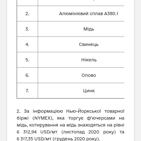
2.
Алюмінієвий сплав А380.1
3.
Мідь
4.
Свинець
5.
Нікель
6.
Олово
7.
Цинк
2. За інформацією Нью-Йоркської товарної
біржі (NYMEX), яка торгує ф’ючерсами на
мідь, котирування на мідь знаходяться на рівні
6 312,94 USD/мт (листопад 2020 року) та
6 317,35 USD/мт (грудень 2020 року).