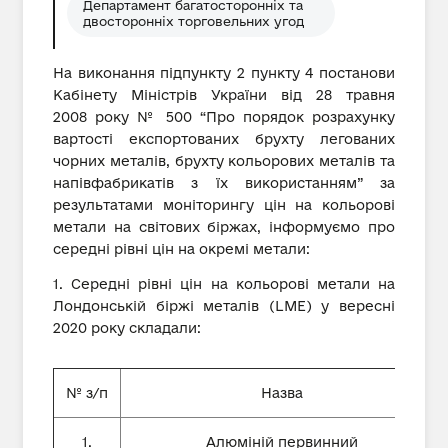
Департамент багатосторонніх та
двосторонніх торговельних угод
На виконання підпункту 2 пункту 4 постанови
Кабінету Міністрів України від 28 травня
2008 року № 500 “Про порядок розрахунку
вартості експортованих брухту легованих
чорних металів, брухту кольорових металів та
напівфабрикатів з їх використанням” за
результатами моніторингу цін на кольорові
метали на світових біржах, інформуємо про
середні рівні цін на окремі метали:
1. Середні рівні цін на кольорові метали на
Лондонській біржі металів (LME) у вересні
2020 року складали:
№ з/п
Назва
1.
Алюміній первинний