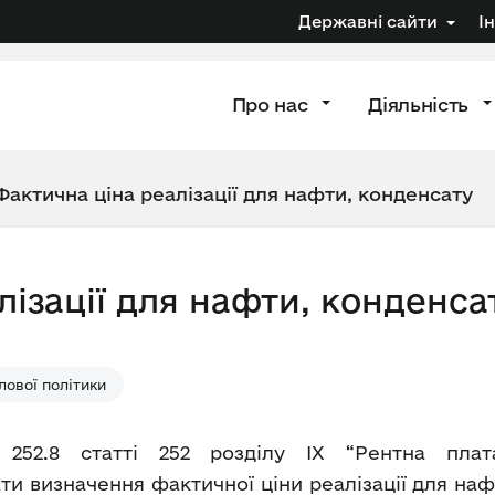
Державні сайти
І
Про нас
Діяльність
Фактична ціна реалізації для нафти, конденсату
лізації для нафти, конденса
ової політики
 252.8 статті 252 розділу IX “Рентна плат
и визначення фактичної ціни реалізації для нафт