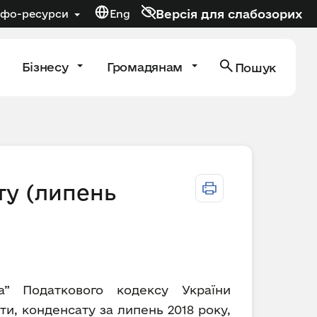
Версія для слабозорих
нфо-ресурси
Eng
Бізнесу
Громадянам
Пошук
ту (липень
а” Податкового кодексу України
и, конденсату за липень 2018 року,