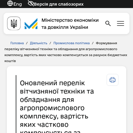
Eng
Версія для слабозорих
Головна
/
Діяльність
/
Промислова політика
/
Формування
переліку вітчизняної техніки та обладнання для агропромислового
комплексу, вартість яких частково компенсується за рахунок бюджетних
коштів
Оновлений перелік
вітчизняної техніки та
обладнання для
агропромислового
комплексу, вартість
яких частково
компенсується за