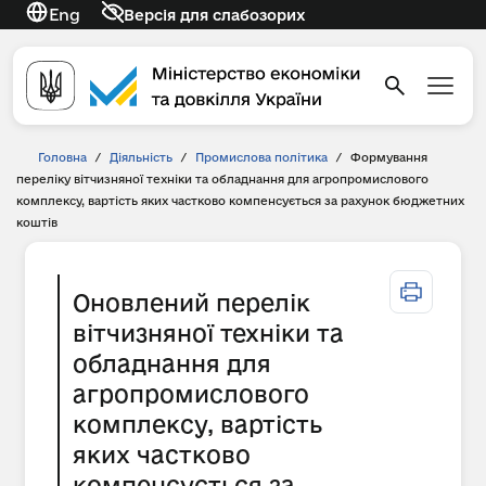
Eng
Версія для слабозорих
Головна
/
Діяльність
/
Промислова політика
/
Формування
переліку вітчизняної техніки та обладнання для агропромислового
комплексу, вартість яких частково компенсується за рахунок бюджетних
коштів
Оновлений перелік
вітчизняної техніки та
обладнання для
агропромислового
комплексу, вартість
яких частково
компенсується за