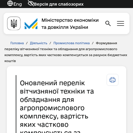
Eng
Версія для слабозорих
Головна
/
Діяльність
/
Промислова політика
/
Формування
переліку вітчизняної техніки та обладнання для агропромислового
комплексу, вартість яких частково компенсується за рахунок бюджетних
коштів
Оновлений перелік
вітчизняної техніки та
обладнання для
агропромислового
комплексу, вартість
яких частково
компенсується за