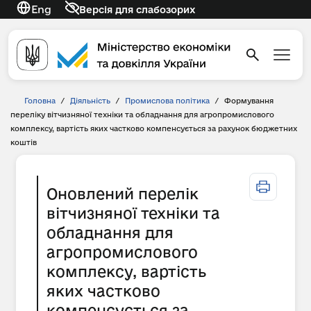
Eng
Версія для слабозорих
Головна
/
Діяльність
/
Промислова політика
/
Формування
переліку вітчизняної техніки та обладнання для агропромислового
комплексу, вартість яких частково компенсується за рахунок бюджетних
коштів
Оновлений перелік
вітчизняної техніки та
обладнання для
агропромислового
комплексу, вартість
яких частково
компенсується за