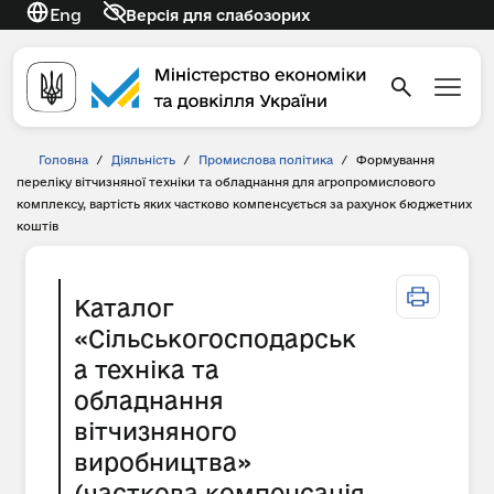
Eng
Версія для слабозорих
Головна
/
Діяльність
/
Промислова політика
/
Формування
переліку вітчизняної техніки та обладнання для агропромислового
комплексу, вартість яких частково компенсується за рахунок бюджетних
коштів
Каталог
«Сільськогосподарськ
а техніка та
обладнання
вітчизняного
виробництва»
(часткова компенсація