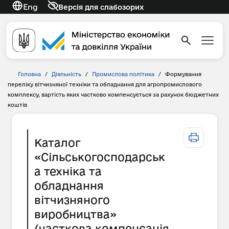
Eng
Версія для слабозорих
Головна
/
Діяльність
/
Промислова політика
/
Формування
переліку вітчизняної техніки та обладнання для агропромислового
комплексу, вартість яких частково компенсується за рахунок бюджетних
коштів
Каталог
«Сільськогосподарськ
а техніка та
обладнання
вітчизняного
виробництва»
(часткова компенсація