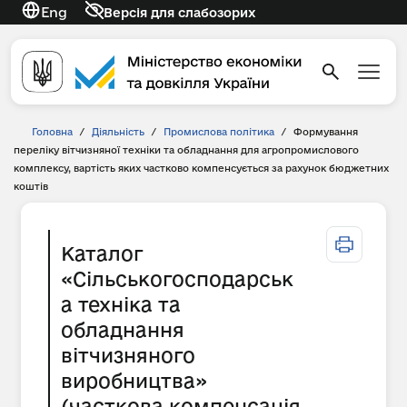
Eng
Версія для слабозорих
Головна
/
Діяльність
/
Промислова політика
/
Формування
переліку вітчизняної техніки та обладнання для агропромислового
комплексу, вартість яких частково компенсується за рахунок бюджетних
коштів
Каталог
«Сільськогосподарськ
а техніка та
обладнання
вітчизняного
виробництва»
(часткова компенсація