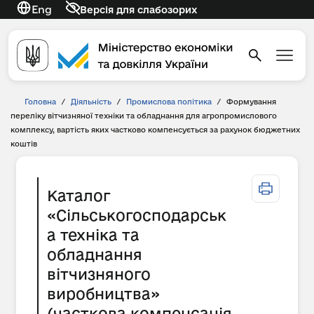
Eng
Версія для слабозорих
Головна
/
Діяльність
/
Промислова політика
/
Формування
переліку вітчизняної техніки та обладнання для агропромислового
комплексу, вартість яких частково компенсується за рахунок бюджетних
коштів
Каталог
«Сільськогосподарськ
а техніка та
обладнання
вітчизняного
виробництва»
(часткова компенсація