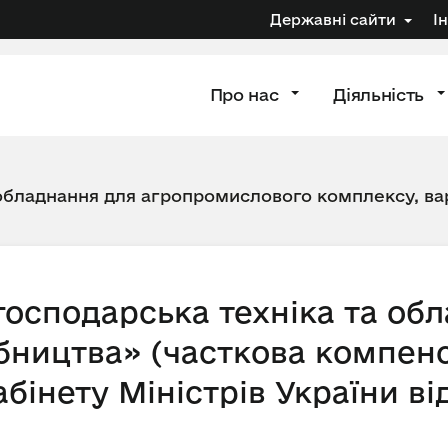
Державні сайти
І
Про нас
Діяльність
 обладнання для агропромислового комплексу, вар
господарська техніка та об
бництва» (часткова компенс
бінету Міністрів України ві