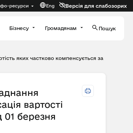
Версія для слабозорих
нфо-ресурси
Eng
Бізнесу
Громадянам
Пошук
тість яких частково компенсується за
ладнання
ація вартості
д 01 березня