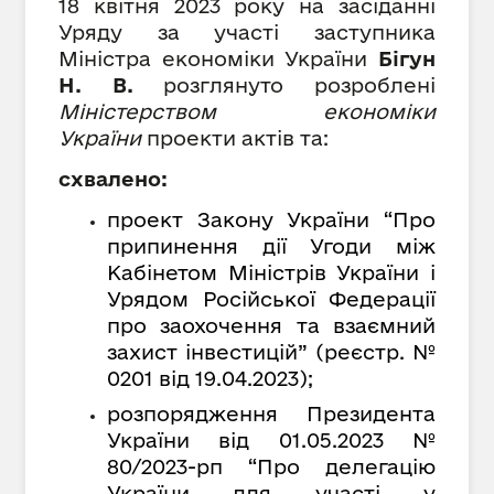
18 квітня 2023 року на засіданні
Уряду за участі
заступника
Міністра економіки України
Бігун
Н. В.
розглянуто розроблені
Міністерством економіки
України
проекти актів та:
схвалено:
проект Закону України “Про
припинення дії Угоди між
Кабінетом Міністрів України і
Урядом Російської Федерації
про заохочення та взаємний
захист інвестицій” (реєстр. №
0201 від 19.04.2023);
розпорядження Президента
України від 01.05.2023 №
80/2023-рп “Про делегацію
України для участі у