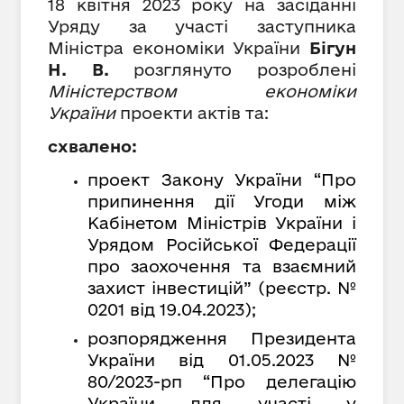
18 квітня 2023 року на засіданні
Уряду за участі
заступника
Міністра економіки України
Бігун
Н. В.
розглянуто розроблені
Міністерством економіки
України
проекти актів та:
схвалено:
проект Закону України “Про
припинення дії Угоди між
Кабінетом Міністрів України і
Урядом Російської Федерації
про заохочення та взаємний
захист інвестицій” (реєстр. №
0201 від 19.04.2023);
розпорядження Президента
України від 01.05.2023 №
80/2023-рп “Про делегацію
України для участі у