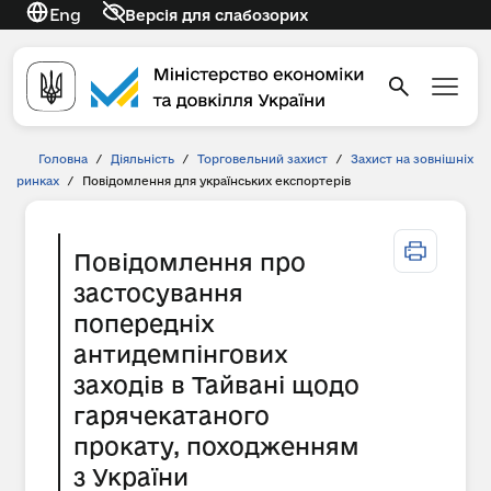
Eng
Версія для слабозорих
Головна
/
Діяльність
/
Торговельний захист
/
Захист на зовнішніх
ринках
/
Повідомлення для українських експортерів
Повідомлення про
застосування
попередніх
антидемпінгових
заходів в Тайвані щодо
гарячекатаного
прокату, походженням
з України