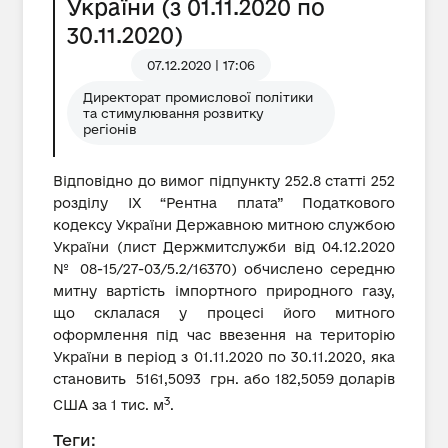
України (з 01.11.2020 по
30.11.2020)
07.12.2020 | 17:06
Директорат промислової політики
та стимулювання розвитку
регіонів
Відповідно до вимог підпункту 252.8 статті 252
розділу IX “Рентна плата” Податкового
кодексу України Державною митною службою
України (лист Держмитслужби від 04.12.2020
№ 08-15/27-03/5.2/16370) обчислено середню
митну вартість імпортного природного газу,
що склалася у процесі його митного
оформлення під час ввезення на територію
України в період з 01.11.2020 по 30.11.2020, яка
становить 5161,5093 грн. або 182,5059 доларів
3
США за 1 тис. м
.
Теги: