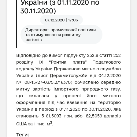
України (з 01.11.2020 по
30.11.2020)
07.12.2020 | 17:06
Директорат промислової політики
та стимулювання розвитку
регіонів
Відповідно до вимог підпункту 252.8 статті 252
розділу IX “Рентна плата” Податкового
кодексу України Державною митною службою
України (лист Держмитслужби від 04.12.2020
№ 08-15/27-03/5.2/16370) обчислено середню
митну вартість імпортного природного газу,
що склалася у процесі його митного
оформлення під час ввезення на територію
України в період з 01.11.2020 по 30.11.2020, яка
становить 5161,5093 грн. або 182,5059 доларів
3
США за 1 тис. м
.
Теги: