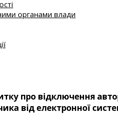
ості
ними органами влади
ії
тку про відключення авт
ика від електронної систе