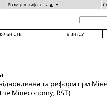
Розмір шрифта:
A
С
A
A
ІЯЛЬНІСТЬ
БІЗНЕСУ
а
відновлення та реформ при Міне
 the Mineconomy, RST)