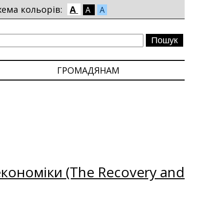
хема кольорів:
A
A
A
ГРОМАДЯНАМ
кономіки (The Recovery and