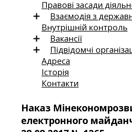
Правові засади діяльн
Взаємодія з держав
Внутрішній контроль
Вакансії
Підвідомчі організац
Адреса
Історія
Контакти
Наказ Мінекономрозви
електронного майданч