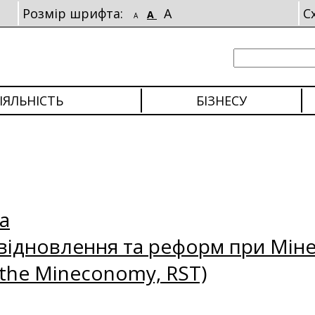
Розмір шрифта:
A
С
A
A
ІЯЛЬНІСТЬ
БІЗНЕСУ
а
відновлення та реформ при Міне
 the Mineconomy, RST)