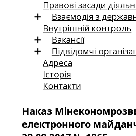
Правові засади діяльн
Взаємодія з держав
Внутрішній контроль
Вакансії
Підвідомчі організац
Адреса
Історія
Контакти
Наказ Мінекономрозви
електронного майданч