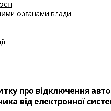
ості
ними органами влади
ії
тку про відключення авт
ика від електронної систе