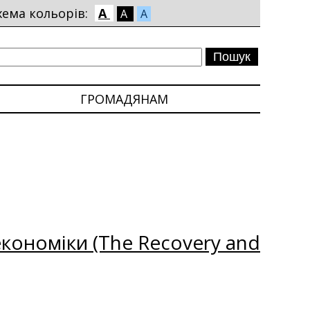
хема кольорів:
A
A
A
ГРОМАДЯНАМ
кономіки (The Recovery and