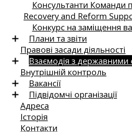
Консультанти Команди пі
Recovery and Reform Supp
Конкурс на заміщення в
Плани та звіти
Правові засади діяльності
Взаємодія з державними
Внутрішній контроль
Вакансії
Підвідомчі організації
Адреса
Історія
Контакти