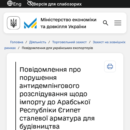
Eng
Версія для слабозорих
Головна
/
Діяльність
/
Торговельний захист
/
Захист на зовнішніх
ринках
/
Повідомлення для українських експортерів
Повідомлення про
порушення
антидемпінгового
розслідування щодо
імпорту до Арабської
Республіки Єгипет
сталевої арматура для
будівництва