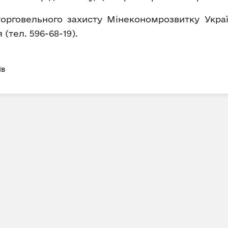
торговельного захисту Мінекономрозвитку Укра
(тел. 596-68-19).
ів