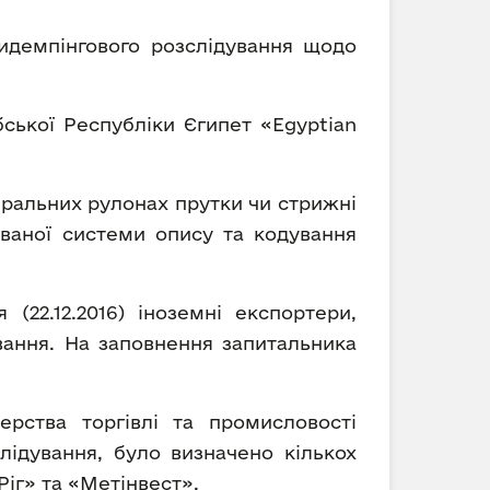
тидемпінгового розслідування щодо
ської Республіки Єгипет «Egyptian
спіральних рулонах прутки чи стрижні
ованої системи опису та кодування
(22.12.2016) іноземні експортери,
вання. На заповнення запитальника
ерства торгівлі та промисловості
ідування, було визначено кількох
Ріг» та «Метінвест».