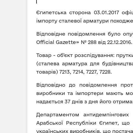
Єгипетська сторона 03.01.2017 оф
імпорту сталевої арматури походже
Відповідне повідомлення було опу
Official Gazette» № 288 від 22.12.2016.
Товар - об’єкт розслідування: прутк
(сталева арматура для будівництв
товарів) 7213, 7214, 7227, 7228.
Відповідно до повідомлення протя
виробники та імпортери мають мож
надається 37 днів з дня його отрима
Департаментом антидемпінгових р
Арабської Республіки Єгипет, що
українських виробників, що постача