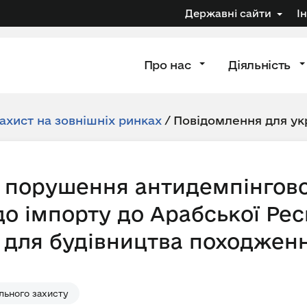
Державні сайти
І
Про нас
Діяльність
ахист на зовнішніх ринках
/
Повідомлення для ук
 порушення антидемпінгов
о імпорту до Арабської Рес
 для будівництва походженн
льного захисту