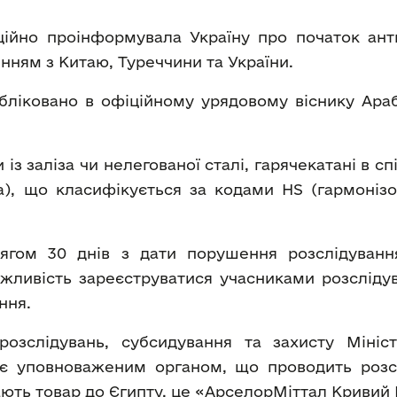
іційно проінформувала Україну про початок ан
нням з Китаю, Туреччини та України.
бліковано в офіційному урядовому віснику Араб
и із заліза чи нелегованої сталі, гарячекатані в 
а), що класифікується за кодами HS (гармоніз
гом 30 днів з дати порушення розслідування 
ливість зареєструватися учасниками розсліду
ння.
озслідувань, субсидування та захисту Мініст
 є уповноваженим органом, що проводить розсл
ють товар до Єгипту, це «АрселорМіттал Кривий 