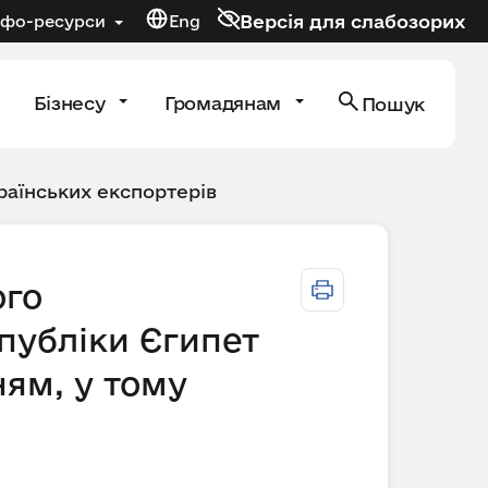
Версія для слабозорих
нфо-ресурси
Eng
Бізнесу
Громадянам
Пошук
раїнських експортерів
ого
публіки Єгипет
ям, у тому