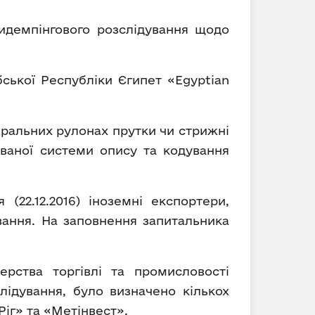
тидемпінгового розслідування щодо
ської Республіки Єгипет «Egyptian
спіральних рулонах прутки чи стрижні
ованої системи опису та кодування
(22.12.2016) іноземні експортери,
вання. На заповнення запитальника
ерства торгівлі та промисловості
ідування, було визначено кількох
Ріг» та «Метінвест».