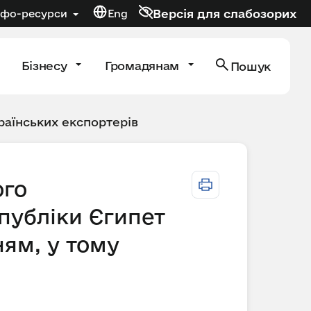
Версія для слабозорих
нфо-ресурси
Eng
Бізнесу
Громадянам
Пошук
раїнських експортерів
ого
публіки Єгипет
ям, у тому