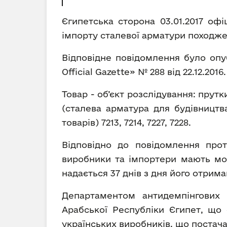
Єгипетська сторона 03.01.2017 оф
імпорту сталевої арматури походже
Відповідне повідомлення було опу
Official Gazette» № 288 від 22.12.2016.
Товар - об’єкт розслідування: прутк
(сталева арматура для будівництв
товарів) 7213, 7214, 7227, 7228.
Відповідно до повідомлення протя
виробники та імпортери мають мож
надається 37 днів з дня його отрима
Департаментом антидемпінгових р
Арабської Республіки Єгипет, що
українських виробників, що постача