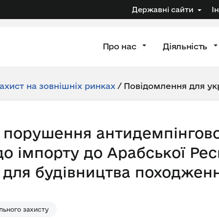
Державні сайти
І
Про нас
Діяльність
ахист на зовнішніх ринках
/
Повідомлення для ук
 порушення антидемпінгов
о імпорту до Арабської Рес
 для будівництва походженн
льного захисту