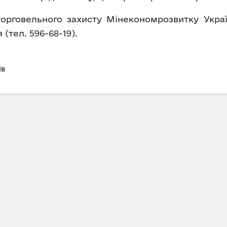
торговельного захисту Мінекономрозвитку Укра
(тел. 596-68-19).
ів