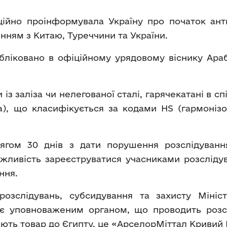
іційно проінформувала Україну про початок ан
нням з Китаю, Туреччини та України.
бліковано в офіційному урядовому віснику Араб
и із заліза чи нелегованої сталі, гарячекатані в 
а), що класифікується за кодами HS (гармоніз
гом 30 днів з дати порушення розслідування 
ливість зареєструватися учасниками розсліду
ння.
озслідувань, субсидування та захисту Мініст
 є уповноваженим органом, що проводить розсл
ють товар до Єгипту, це «АрселорМіттал Кривий 