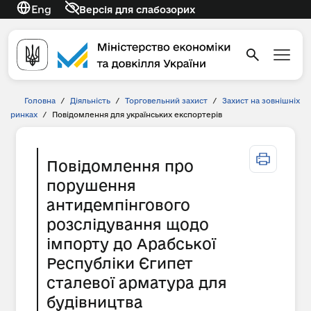
Eng
Версія для слабозорих
Головна
/
Діяльність
/
Торговельний захист
/
Захист на зовнішніх
ринках
/
Повідомлення для українських експортерів
Повідомлення про
порушення
антидемпінгового
розслідування щодо
імпорту до Арабської
Республіки Єгипет
сталевої арматура для
будівництва