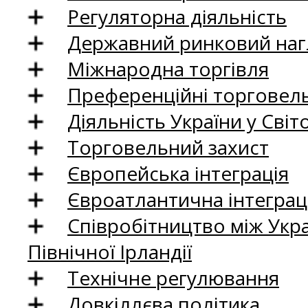
Регуляторна діяльність
Державний ринковий нагл
Міжнародна торгівля
Преференційні торговель
Діяльність України у Світо
Торговельний захист
Європейська інтеграція
Євроатлантична інтеграц
Співробітництво між Укр
Північної Ірландії
Технічне регулювання
Довкіллєва політика