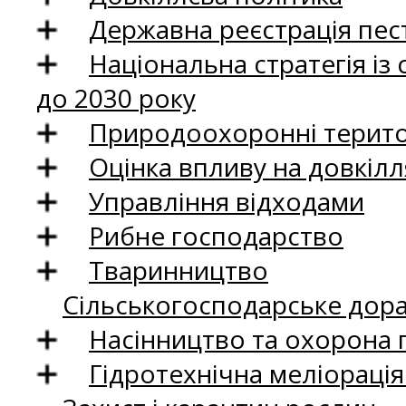
Державна реєстрація пест
Національна стратегія із
до 2030 року
Природоохоронні територ
Оцінка впливу на довкілл
Управління відходами
Рибне господарство
Тваринництво
Сільськогосподарське дор
Насінництво та охорона 
Гідротехнічна меліораці