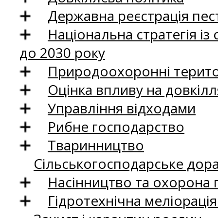
Державна реєстрація пест
Національна стратегія із
до 2030 року
Природоохоронні територ
Оцінка впливу на довкілл
Управління відходами
Рибне господарство
Тваринництво
Сільськогосподарське дор
Насінництво та охорона 
Гідротехнічна меліораці