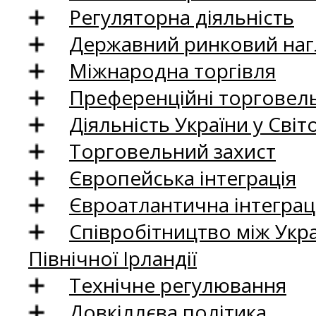
Регуляторна діяльність
Державний ринковий нагл
Міжнародна торгівля
Преференційні торговель
Діяльність України у Світо
Торговельний захист
Європейська інтеграція
Євроатлантична інтеграц
Співробітництво між Укр
Північної Ірландії
Технічне регулювання
Довкіллєва політика