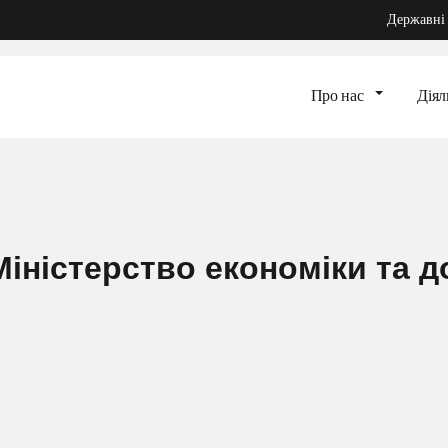
Державні сайти
І
Про нас
Діяльність
ністерство економіки та
ошуком.