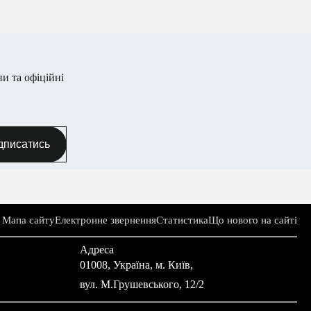
имувати
дписатись
ктронне звернення
Статистика
Що нового на сайті
Адреса
ua
01008, Україна, м. Київ,
вул. М.Грушевського, 12/2