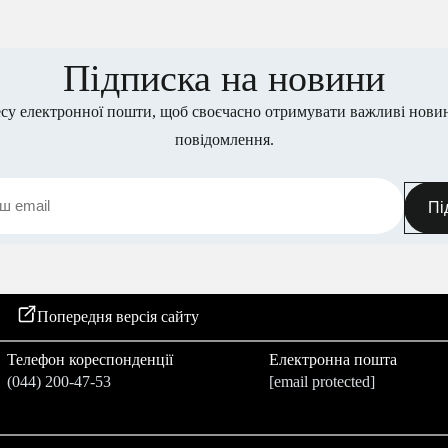
Підписка на новини
е адресу електронної пошти, щоб своєчасно отр
важливі новини та офіційні повідомлення.
Пі
ередня версія сайту
Мапа сайту
Еле
Телефон кореспонденції
Електронна пошта
(044) 200-47-53
meconomy@me.gov.