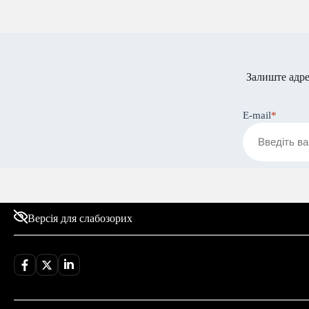
Залишт
E-mail
*
Версія для слабозорих
Поп