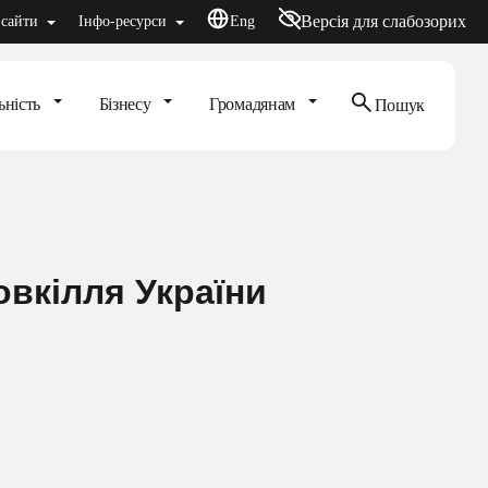
Версія для слабозорих
нфо-ресурси
Eng
Бізнесу
Громадянам
Пошук
 довкілля України