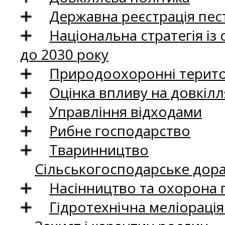
Державна реєстрація пест
Національна стратегія із
до 2030 року
Природоохоронні територ
Оцінка впливу на довкілл
Управління відходами
Рибне господарство
Тваринництво
Сільськогосподарське дор
Насінництво та охорона 
Гідротехнічна меліораці