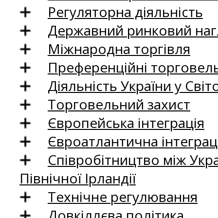
Регуляторна діяльність
Державний ринковий нагл
Міжнародна торгівля
Преференційні торговель
Діяльність України у Світо
Торговельний захист
Європейська інтеграція
Євроатлантична інтеграц
Співробітництво між Укр
Північної Ірландії
Технічне регулювання
Довкіллєва політика