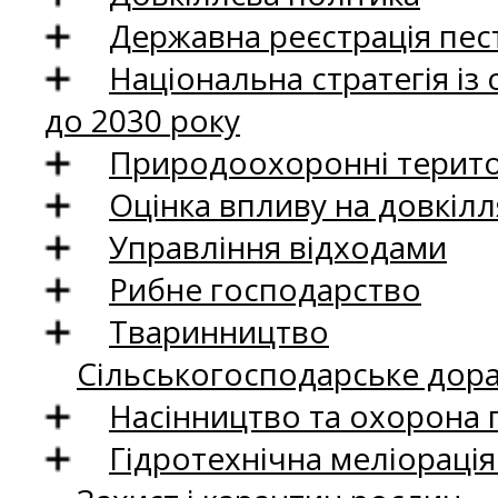
Державна реєстрація пест
Національна стратегія із
до 2030 року
Природоохоронні територ
Оцінка впливу на довкілл
Управління відходами
Рибне господарство
Тваринництво
Сільськогосподарське дор
Насінництво та охорона 
Гідротехнічна меліораці