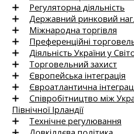
Регуляторна діяльність
Державний ринковий нагл
Міжнародна торгівля
Преференційні торговель
Діяльність України у Світо
Торговельний захист
Європейська інтеграція
Євроатлантична інтеграц
Співробітництво між Укр
Північної Ірландії
Технічне регулювання
Довкіллєва політика