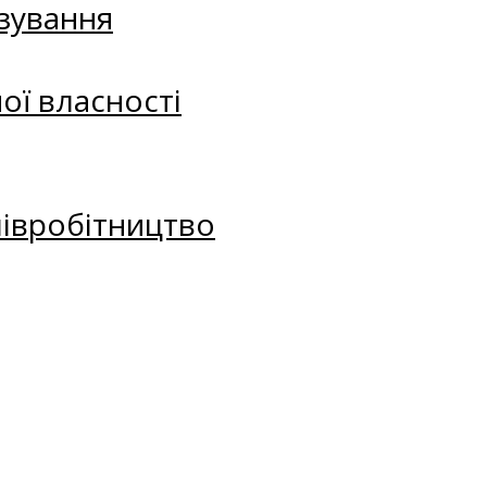
зування
ої власності
півробітництво