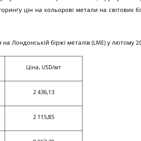
рингу цін на кольорові метали на світових бі
ли на Лондонській біржі металів
у лютому 20
(
LME
)
Ціна, USD/мт
2
436
,
13
2
115
,
85