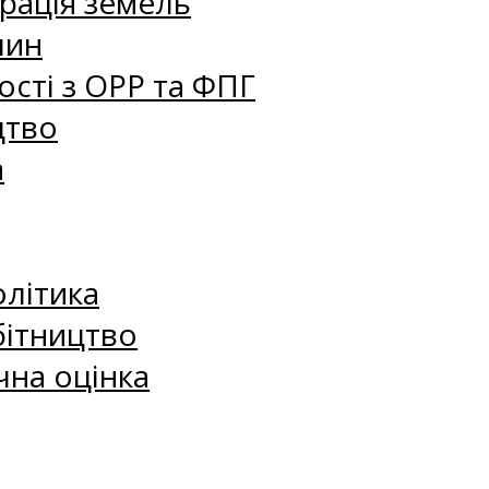
рація земель
лин
сті з ОРР та ФПГ
цтво
а
олітика
бітництво
чна оцінка