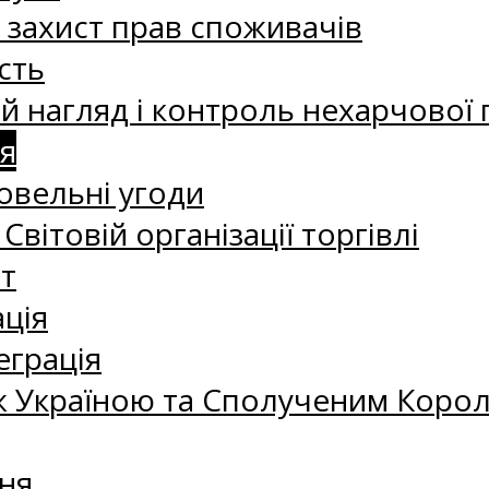
а захист прав споживачів
сть
 нагляд і контроль нехарчової 
я
овельні угоди
 Світовій організації торгівлі
т
ація
еграція
 Україною та Сполученим Королі
ня