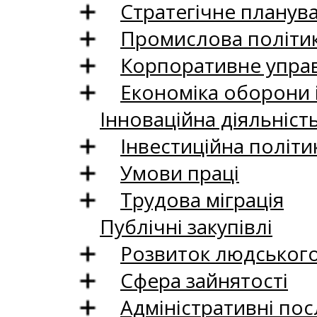
Стратегічне планув
Промислова політи
Корпоративне управ
Економіка оборони 
Інноваційна діяльніст
Інвестиційна політи
Умови праці
Трудова міграція
Публічні закупівлі
Розвиток людського 
Сфера зайнятості
Адміністративні пос