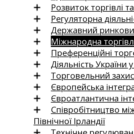
Розвиток торгівлі т
Регуляторна діяльні
Державний ринковий
Міжнародна торгівл
Преференційні торг
Діяльність України у
Торговельний захис
Європейська інтегр
Євроатлантична інт
Співробітництво між
Північної Ірландії
Технічне регулюван