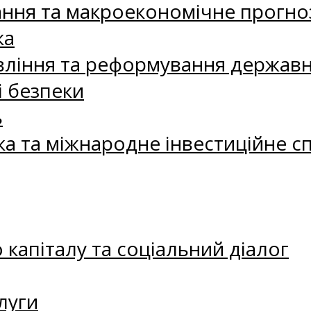
ання та макроекономічне прогно
ка
ління та реформування державн
і безпеки
ь
ка та міжнародне інвестиційне с
капіталу та соціальний діалог
луги