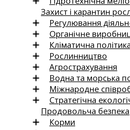
Гідротехнічна меліо
Захист і карантин рос
Регулювання діяльно
Органічне виробни
Кліматична політик
Рослинництво
Агрострахування
Водна та морська п
Міжнародне співро
Стратегічна екологі
Продовольча безпека
Корми