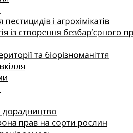
а
 пестицидів і агрохімікатів
ія із створення безбар’єрного пр
риторії та біорізноманіття
вкілля
ми
о
е дорадництво
рона прав на сорти рослин