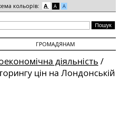
хема кольорів:
A
A
A
ГРОМАДЯНАМ
економічна діяльність
/
іторингу цін на Лондонській