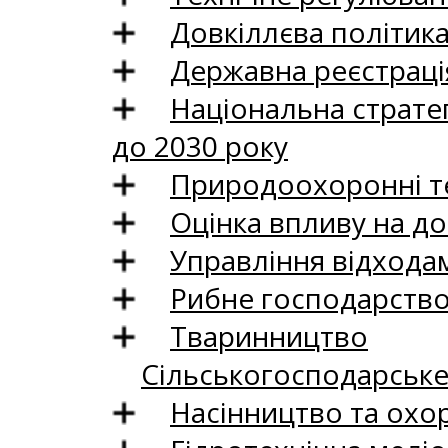
Довкіллєва політик
Державна реєстрація
Національна стратег
до 2030 року
Природоохоронні те
Оцінка впливу на до
Управління відхода
Рибне господарств
Тваринництво
Сільськогосподарськ
Насінництво та охо