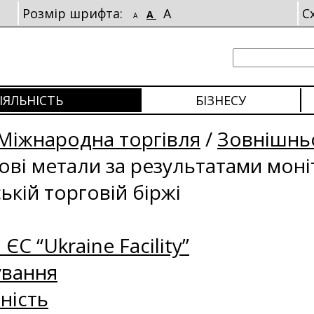
Розмір шрифта:
A
С
A
A
ІЯЛЬНІСТЬ
БІЗНЕСУ
Міжнародна торгівля
/
Зовнішньо
рові метали за результатами мон
ькій торговій біржі
 ЄС “Ukraine Facility”
ування
ність