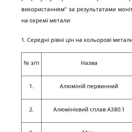
використанням” за результатами моніто
на окремі метали:
1. Середні рівні цін на кольорові мета
№ з/п
Назва
1.
Алюміній первинний
2.
Алюмінієвий сплав А380.1