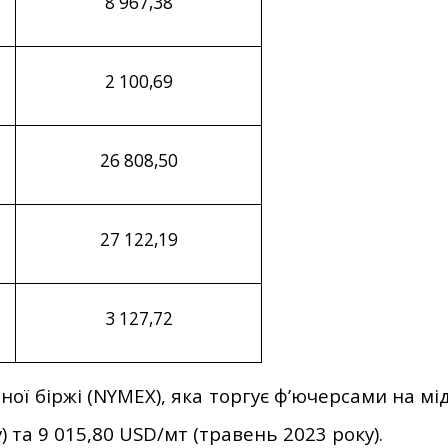
8
967
,
38
2
100
,
69
26
808
,
50
27
122
,
1
9
3
127
,
72
ної біржі (NYMEX), яка торгує ф’ючерсами на мі
) та 9 015,80 USD/мт (травень 2023 року).