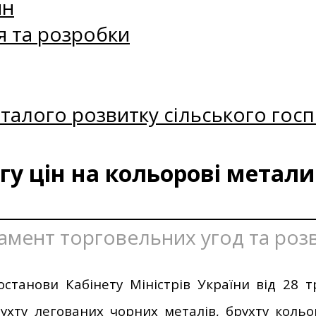
ин
я та розробки
талого розвитку сільського госп
у цін на кольорові метали 
тамент торговельних угод та роз
останови Кабінету Міністрів України від 28
ухту легованих чорних металів, брухту кольо