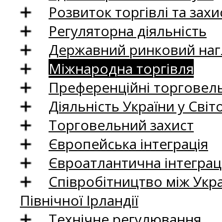
Розвиток торгівлі та зах
Регуляторна діяльність
Державний ринковий нагл
Міжнародна торгівля
Преференційні торговель
Діяльність України у Світо
Торговельний захист
Європейська інтеграція
Євроатлантична інтеграц
Співробітництво між Укр
Північної Ірландії
Технічне регулювання