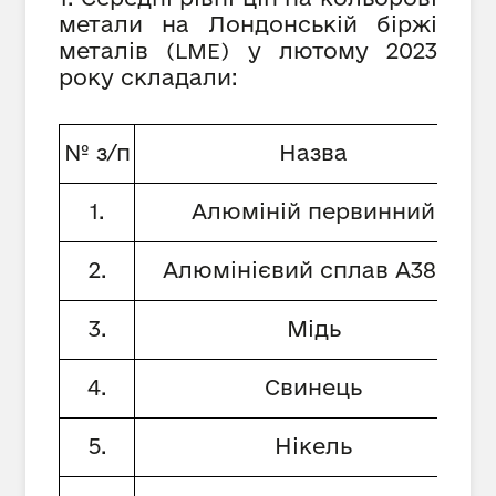
метали на Лондонській біржі
металів
у лютому 2023
(
LME
)
року складали:
№ з/п
Назва
1.
Алюміній первинний
2.
Алюмінієвий сплав А380.1
3.
Мідь
4.
Свинець
5.
Нікель