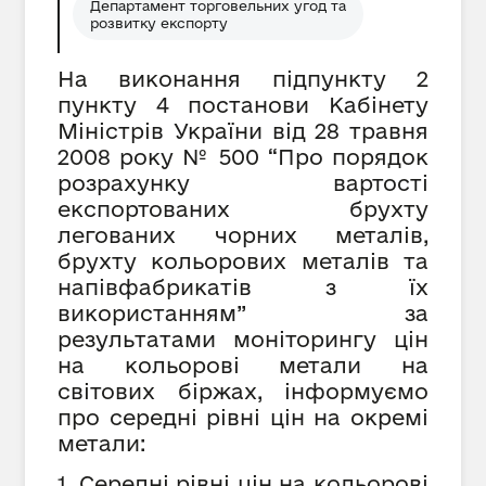
Департамент торговельних угод та
розвитку експорту
На виконання підпункту 2
пункту 4 постанови Кабінету
Міністрів України від 28 травня
2008 року № 500 “Про порядок
розрахунку вартості
експортованих брухту
легованих чорних металів,
брухту кольорових металів та
напівфабрикатів з їх
використанням” за
результатами моніторингу цін
на кольорові метали на
світових біржах, інформуємо
про середні рівні цін на окремі
метали:
1. Середні рівні цін на кольорові