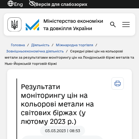
Eng
Версія для слабозорих
Головна
/
Діяльність
/
Міжнародна торгівля
/
Зовнішньоекономічна діяльність
/
Середні рівні цін на кольорові
метали за результатами моніторингу цін на Лондонській біржі металів та
Нью-Йоркській торговій біржі
Результати
моніторингу цін на
кольорові метали на
світових біржах (у
лютому 2023 р.)
03.03.2023 | 08:53