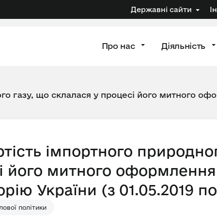
Державні сайти
І
Про нас
Діяльність
го газу, що склалася у процесі його митного офо
тість імпортного природног
і його митного оформлення 
рію України (з 01.05.2019 по 
ової політики