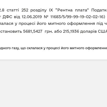
2.8 статті 252 розділу IX “Рентна плата” Пода
ДФС від 12.06.2019 № 11683/5/99-99-19-02-02-16
лалася у процесі його митного оформлення під ч
а становить 5681,5427 грн. або 215,1936 доларів США
дного газу, що склалася у процесі його митного оформлення