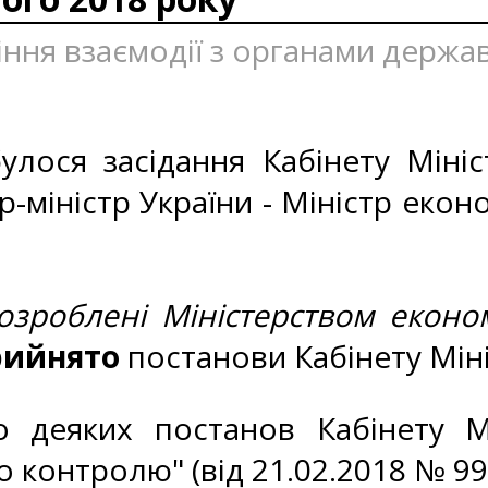
іння взаємодії з органами державн
лося засідання Кабінету Мініс
-міністр України - Міністр еконо
озроблені Міністерством економ
рийнято
постанови Кабінету Міні
 деяких постанов Кабінету Мі
контролю" (від 21.02.2018 № 99