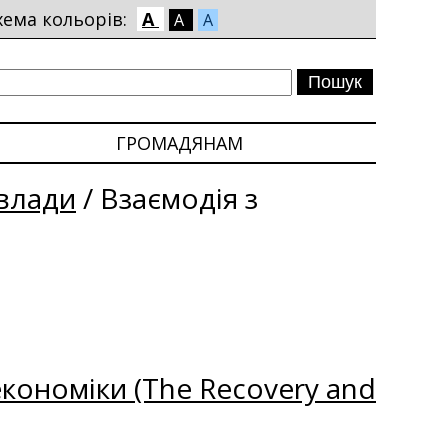
хема кольорів:
A
A
A
ГРОМАДЯНАМ
влади
/
Взаємодія з
кономіки (The Recovery and