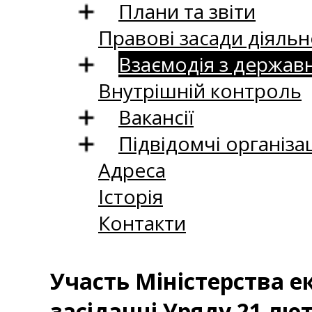
Плани та звіти
Правові засади діяльн
Взаємодія з держав
Внутрішній контроль
Вакансії
Підвідомчі організац
Адреса
Історія
Контакти
Участь Міністерства ек
засіданні Уряду 21 лют