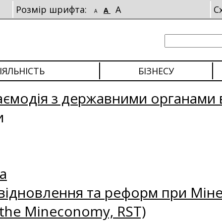
Розмір шрифта:
A
С
A
A
ІЯЛЬНІСТЬ
БІЗНЕСУ
аємодія з державними органами 
и
а
відновлення та реформ при Міне
 the Mineconomy, RST)