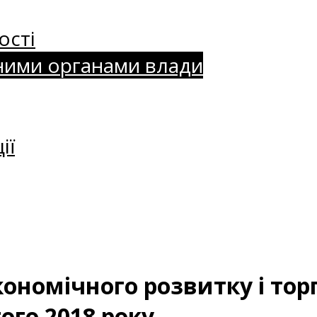
ості
ними органами влади
ії
ономічного розвитку і торг
ого 2018 року