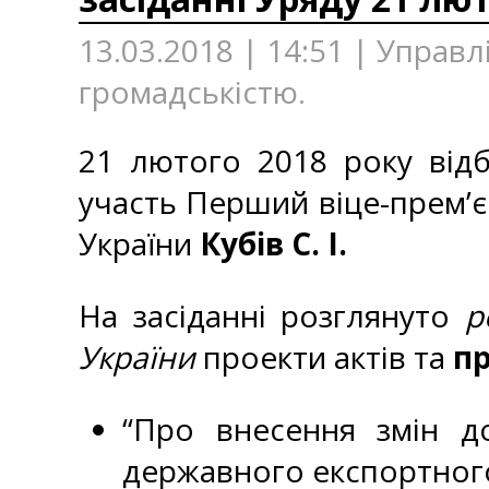
13.03.2018 | 14:51 | Управл
громадськістю.
21 лютого 2018 року відбу
участь Перший віце-прем’єр
України
Кубів С. І.
На засіданні розглянуто
р
України
проекти актів та
п
“Про внесення змін до
державного експортного 