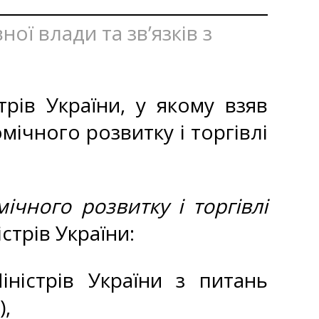
ої влади та зв’язків з
трів України, у якому взяв
мічного розвитку і торгівлі
ічного розвитку і торгівлі
стрів України:
ністрів України з питань
),