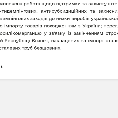
омплексна робота щодо підтримки та захисту інте
тидемпінгових, антисубсидиційних та захисни
мпінгових заходів до низки виробів української
о імпорту товарів походженням з України; перег
силікомарганцю у зв’язку із закінченням строку
ій Республіці Єгипет, накладених на імпорт стал
сталевих труб безшовних.
ів