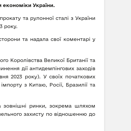
и економіки України.
рокату та рулонної сталі з України
3 року.
сторони та надала свої коментарі у
го Королівства Великої Британії та
инення дії антидемпінгових заходів
вня 2023 року). У своїх початкових
порту з Китаю, Росії, Бразилії та
на зовнішні ринки, зокрема шляхом
вельного захисту по відношенню до