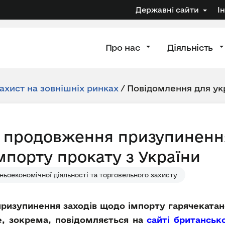
Державні сайти
І
Про нас
Діяльність
ахист на зовнішніх ринках
/
Повідомлення для ук
 продовження призупиненн
мпорту прокату з України
ьоекономічної діяльності та торговельного захисту
призупинення заходів щодо імпорту гарячекатан
це, зокрема, повідомляється на
сайті британськ