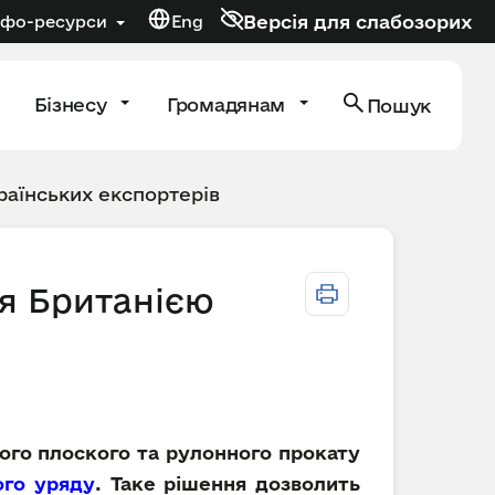
Версія для слабозорих
нфо-ресурси
Eng
Бізнесу
Громадянам
Пошук
раїнських експортерів
я Британією
ого плоского та рулонного прокату
ого уряду
. Таке рішення дозволить