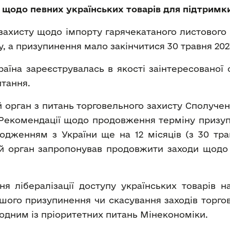
 щодо певних українських товарів для підтримк
захисту щодо імпорту гарячекатаного листового п
у, а призупинення мало закінчитися 30 травня 202
раїна зареєструвалась в якості заінтересованої 
тання.
 орган з питань торговельного захисту Сполучено
ої Рекомендації щодо продовження терміну призуп
ходженням з України ще на 12 місяців (з 30 тра
 орган запропонував продовжити заходи щодо ім
я лібералізації доступу українських товарів 
шого призупинення чи скасування заходів торго
 одним із пріоритетних питань Мінекономіки.