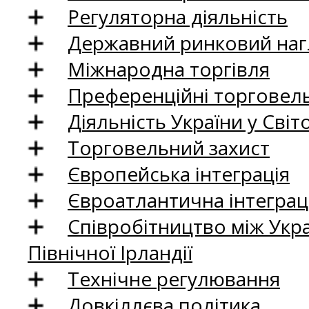
Регуляторна діяльність
Державний ринковий нагл
Міжнародна торгівля
Преференційні торговель
Діяльність України у Світо
Торговельний захист
Європейська інтеграція
Євроатлантична інтеграц
Співробітництво між Укр
Північної Ірландії
Технічне регулювання
Довкіллєва політика