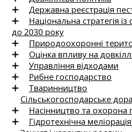
Державна реєстрація пест
Національна стратегія із
до 2030 року
Природоохоронні територ
Оцінка впливу на довкілл
Управління відходами
Рибне господарство
Тваринництво
Сільськогосподарське дор
Насінництво та охорона 
Гідротехнічна меліораці