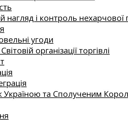
сть
 нагляд і контроль нехарчової 
я
овельні угоди
 Світовій організації торгівлі
т
ація
еграція
 Україною та Сполученим Королі
ня
а