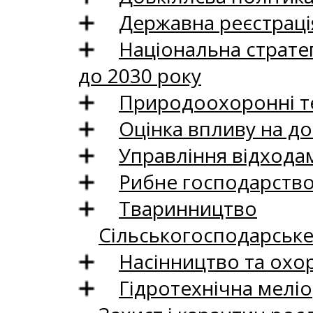
Державна реєстрація
Національна стратег
до 2030 року
Природоохоронні те
Оцінка впливу на до
Управління відхода
Рибне господарств
Тваринництво
Сільськогосподарськ
Насінництво та охо
Гідротехнічна меліо