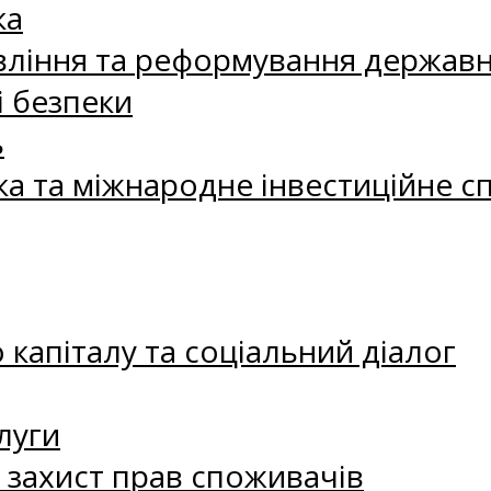
ка
ління та реформування державн
і безпеки
ь
ка та міжнародне інвестиційне с
капіталу та соціальний діалог
луги
а захист прав споживачів