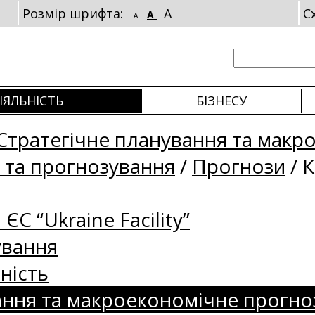
Розмір шрифта:
A
С
A
A
ІЯЛЬНІСТЬ
БІЗНЕСУ
Стратегічне планування та макр
 та прогнозування
/
Прогнози
/
К
 ЄС “Ukraine Facility”
ування
ність
ання та макроекономічне прогно