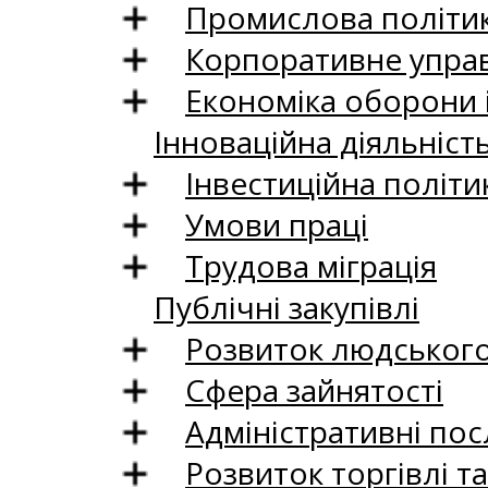
Промислова політи
Корпоративне управ
Економіка оборони 
Інноваційна діяльніст
Інвестиційна політи
Умови праці
Трудова міграція
Публічні закупівлі
Розвиток людського 
Сфера зайнятості
Адміністративні пос
Розвиток торгівлі т