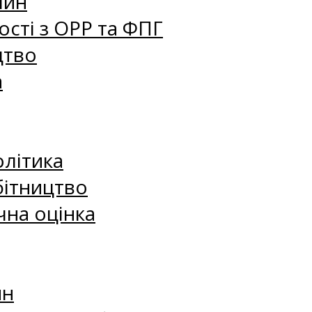
лин
сті з ОРР та ФПГ
цтво
а
олітика
бітництво
чна оцінка
ин