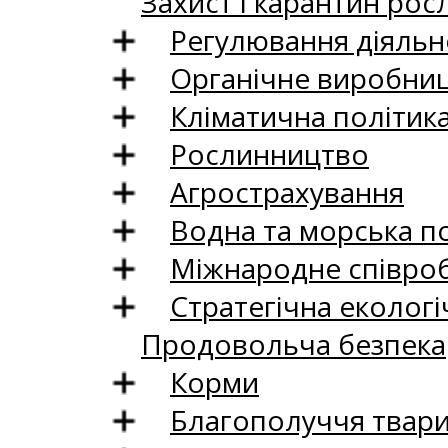
Захист і карантин рос
Регулювання діяльно
Органічне виробни
Кліматична політик
Рослинництво
Агрострахування
Водна та морська п
Міжнародне співро
Стратегічна екологі
Продовольча безпека
Корми
Благополуччя твар