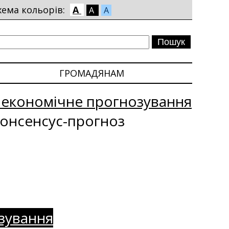
хема кольорів:
A
A
A
ГРОМАДЯНАМ
оекономічне прогнозування
онсенсус-прогноз
зування