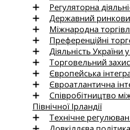
Регуляторна діяльні
Державний ринковий
Міжнародна торгівл
Преференційні торг
Діяльність України у
Торговельний захис
Європейська інтегр
Євроатлантична інт
Співробітництво між
Північної Ірландії
Технічне регулюван
Довкіллєва політик