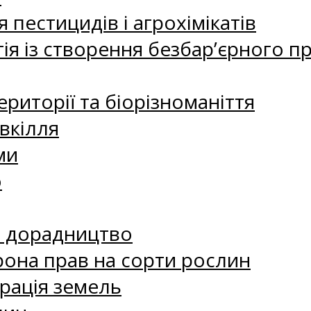
 пестицидів і агрохімікатів
ія із створення безбар’єрного пр
риторії та біорізноманіття
вкілля
ми
о
е дорадництво
рона прав на сорти рослин
рація земель