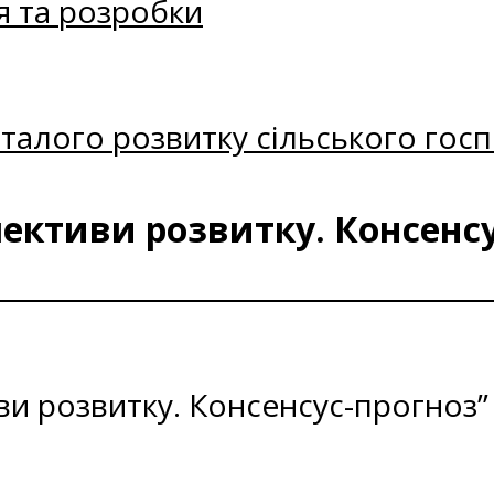
я та розробки
талого розвитку сільського госп
пективи розвитку. Консенсу
ви розвитку. Консенсус-прогноз”